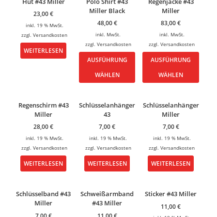
Hut #43 Miller
Polo Shirt #43
Regenjacke #43
Miller Black
Miller
23,00
€
48,00
€
83,00
€
inkl. 19 % MwSt.
inkl. MwSt.
inkl. MwSt.
zzgl.
Versandkosten
zzgl.
Versandkosten
zzgl.
Versandkosten
WEITERLESEN
AUSFÜHRUNG
AUSFÜHRUNG
WÄHLEN
WÄHLEN
Regenschirm #43
Schlüsselanhänger
Schlüsselanhänger
Miller
43
Miller
28,00
€
7,00
€
7,00
€
inkl. 19 % MwSt.
inkl. 19 % MwSt.
inkl. 19 % MwSt.
zzgl.
Versandkosten
zzgl.
Versandkosten
zzgl.
Versandkosten
WEITERLESEN
WEITERLESEN
WEITERLESEN
Schlüsselband #43
Schweißarmband
Sticker #43 Miller
Miller
#43 Miller
11,00
€
7,00
€
11,00
€