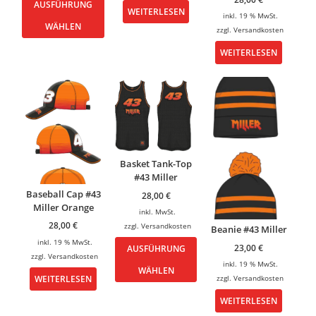
AUSFÜHRUNG
WEITERLESEN
inkl. 19 % MwSt.
WÄHLEN
zzgl.
Versandkosten
WEITERLESEN
Basket Tank-Top
#43 Miller
Baseball Cap #43
28,00
€
Miller Orange
inkl. MwSt.
28,00
€
zzgl.
Versandkosten
Beanie #43 Miller
inkl. 19 % MwSt.
23,00
€
AUSFÜHRUNG
zzgl.
Versandkosten
inkl. 19 % MwSt.
WÄHLEN
WEITERLESEN
zzgl.
Versandkosten
WEITERLESEN