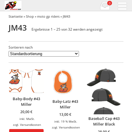
0
Startseite
»
Shop
»
moto gp riders
» JM43
JM43
Ergebnisse 1 – 25 von 32 werden angezeigt
Sortieren nach
Baby-Body #43
Baby-Latz #43
Miller
Miller
20,00
€
13,00
€
Baseball Cap #43
inkl. MwSt.
inkl. 19 % MwSt.
Miller Black
zzgl.
Versandkosten
zzgl.
Versandkosten
28,00
€