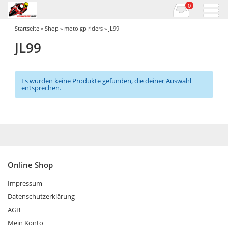
0
Startseite
»
Shop
»
moto gp riders
» JL99
JL99
Es wurden keine Produkte gefunden, die deiner Auswahl
entsprechen.
Online Shop
Impressum
Datenschutzerklärung
AGB
Mein Konto